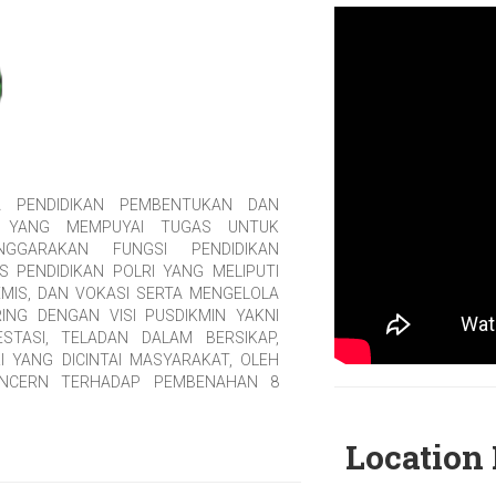
 PENDIDIKAN PEMBENTUKAN DAN
 YANG MEMPUYAI TUGAS UNTUK
GGARAKAN FUNGSI PENDIDIKAN
PENDIDIKAN POLRI YANG MELIPUTI
EMIS, DAN VOKASI SERTA MENGELOLA
ING DENGAN VISI PUSDIKMIN YAKNI
TASI, TELADAN DALAM BERSIKAP,
 YANG DICINTAI MASYARAKAT, OLEH
CONCERN TERHADAP PEMBENAHAN 8
Location