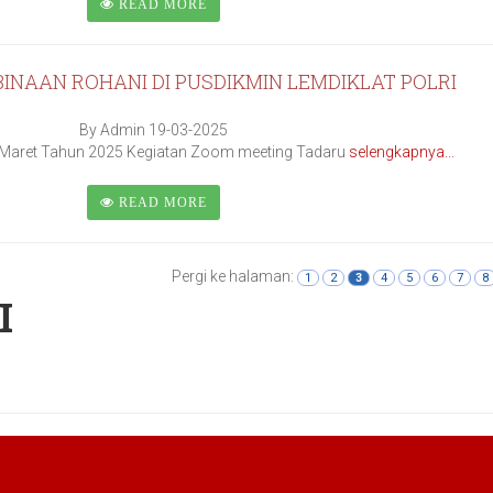
READ MORE
INAAN ROHANI DI PUSDIKMIN LEMDIKLAT POLRI
By Admin 19-03-2025
 Maret Tahun 2025 Kegiatan Zoom meeting Tadaru
selengkapnya...
READ MORE
Pergi ke halaman:
1
2
3
4
5
6
7
8
I