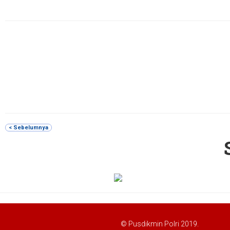
< Sebelumnya
© Pusdikmin Polri 2019.