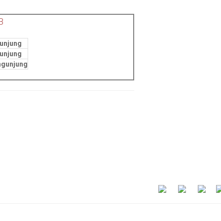
B
unjung
unjung
ngunjung