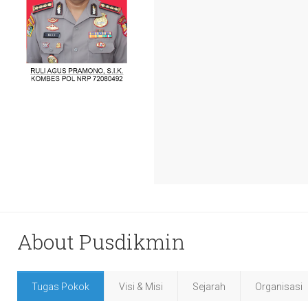
About Pusdikmin
Tugas Pokok
Visi & Misi
Sejarah
Organisasi