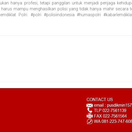
 bukan hanya profesi, tetapi panggilan untuk menjadi penjaga kehi
harus mampu menghasilkan polisi yang tidak hanya mahir secara tek
diklat Polri. #polri #polisiindonesia #humaspolri #kabarlemdiklat