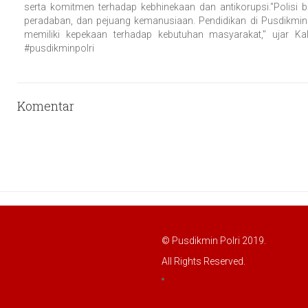
serta komitmen terhadap kebhinekaan dan antikorupsi."Polisi
peradaban, dan pejuang kemanusiaan. Pendidikan di Pusdikmin 
memiliki kepekaan terhadap kebutuhan masyarakat," ujar Kalem
#pusdikminpolri
Komentar
© Pusdikmin Polri 2019.
All Rights Reserved.
LOGIN