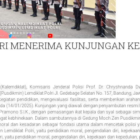
LRI MENERIMA KUNJUNGAN K
alemdiklat), Komisaris Jenderal Polisi Prof. Dr. Chryshnanda Dwi
(Pusdikmin) Lemdiklat Polri Jl. Gedebage Selatan No. 157, Bandung, Ja
giatan pendidikan, mengevaluasi fasilitas, serta memberikan arahan s
da (14/01/2025). Kunjungan yang diawali dengan penyambutan resmi K
Pramono S.I.K., dengan pemasangan ikat kepala dan syal sebagai si
ngat kebhinekaan. Dalam sambutannya di Gedung Moch Zen Pusdikmin 
moral dan kesadaran sebagai fondasi utama dalam mencetak polisi y
Lemdiklat Polri, yaitu pendidikan moral, pengendalian diri, kepekaan
, yaitu pendidikan moral, pengendalian diri, kepekaan dan kepedulian,