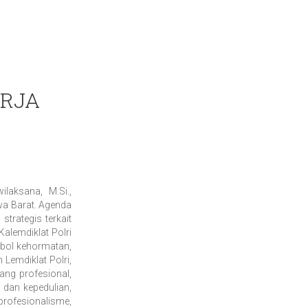
ERJA
laksana, M.Si.,
wa Barat. Agenda
trategis terkait
alemdiklat Polri
mbol kehormatan,
Lemdiklat Polri,
ang profesional,
 dan kepedulian,
 profesionalisme,