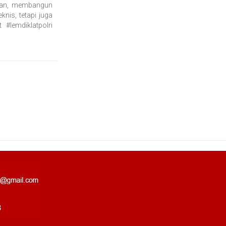
dupan, membangun
nis, tetapi juga
 #lemdiklatpolri