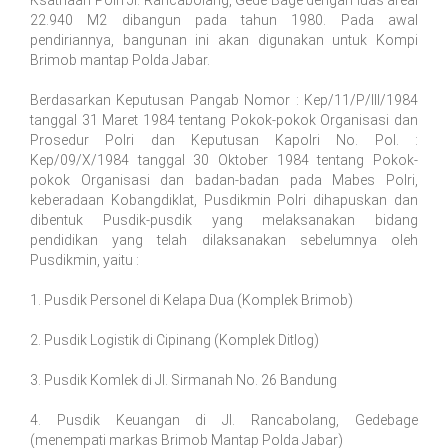
Ksatriaan Polri Jl. Rancabolang, Gede Bage dengan luas areal
22.940 M2 dibangun pada tahun 1980. Pada awal
pendiriannya, bangunan ini akan digunakan untuk Kompi
Brimob mantap Polda Jabar.
Berdasarkan Keputusan Pangab Nomor : Kep/11/P/III/1984
tanggal 31 Maret 1984 tentang Pokok-pokok Organisasi dan
Prosedur Polri dan Keputusan Kapolri No. Pol. :
Kep/09/X/1984 tanggal 30 Oktober 1984 tentang Pokok-
pokok Organisasi dan badan-badan pada Mabes Polri,
keberadaan Kobangdiklat, Pusdikmin Polri dihapuskan dan
dibentuk Pusdik-pusdik yang melaksanakan bidang
pendidikan yang telah dilaksanakan sebelumnya oleh
Pusdikmin, yaitu :
1. Pusdik Personel di Kelapa Dua (Komplek Brimob)
2. Pusdik Logistik di Cipinang (Komplek Ditlog)
3. Pusdik Komlek di Jl. Sirmanah No. 26 Bandung
4. Pusdik Keuangan di Jl. Rancabolang, Gedebage
(menempati markas Brimob Mantap Polda Jabar)