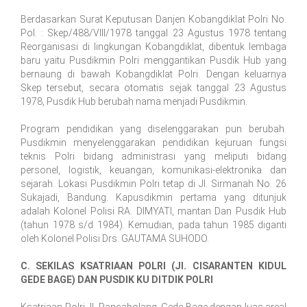
Berdasarkan Surat Keputusan Danjen Kobangdiklat Polri No.
Pol. : Skep/488/VIII/1978 tanggal 23 Agustus 1978 tentang
Reorganisasi di lingkungan Kobangdiklat, dibentuk lembaga
baru yaitu Pusdikmin Polri menggantikan Pusdik Hub yang
bernaung di bawah Kobangdiklat Polri. Dengan keluarnya
Skep tersebut, secara otomatis sejak tanggal 23 Agustus
1978, Pusdik Hub berubah nama menjadi Pusdikmin.
Program pendidikan yang diselenggarakan pun berubah.
Pusdikmin menyelenggarakan pendidikan kejuruan fungsi
teknis Polri bidang administrasi yang meliputi bidang
personel, logistik, keuangan, komunikasi-elektronika dan
sejarah. Lokasi Pusdikmin Polri tetap di Jl. Sirmanah No. 26
Sukajadi, Bandung. Kapusdikmin pertama yang ditunjuk
adalah Kolonel Polisi RA. DIMYATI, mantan Dan Pusdik Hub
(tahun 1978 s/d 1984). Kemudian, pada tahun 1985 diganti
oleh Kolonel Polisi Drs. GAUTAMA SUHODO.
C. SEKILAS KSATRIAAN POLRI (Jl. CISARANTEN KIDUL
GEDE BAGE) DAN PUSDIK KU DITDIK POLRI