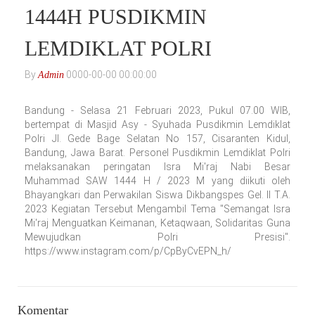
1444H PUSDIKMIN
LEMDIKLAT POLRI
By
0000-00-00 00:00:00
Admin
Bandung - Selasa 21 Februari 2023, Pukul 07.00 WIB,
bertempat di Masjid Asy - Syuhada Pusdikmin Lemdiklat
Polri Jl. Gede Bage Selatan No 157, Cisaranten Kidul,
Bandung, Jawa Barat. Personel Pusdikmin Lemdiklat Polri
melaksanakan peringatan Isra Mi'raj Nabi Besar
Muhammad SAW 1444 H / 2023 M yang diikuti oleh
Bhayangkari dan Perwakilan Siswa Dikbangspes Gel. II T.A.
2023 Kegiatan Tersebut Mengambil Tema "Semangat Isra
Mi'raj Menguatkan Keimanan, Ketaqwaan, Solidaritas Guna
Mewujudkan Polri Presisi".
https://www.instagram.com/p/CpByCvEPN_h/
Komentar